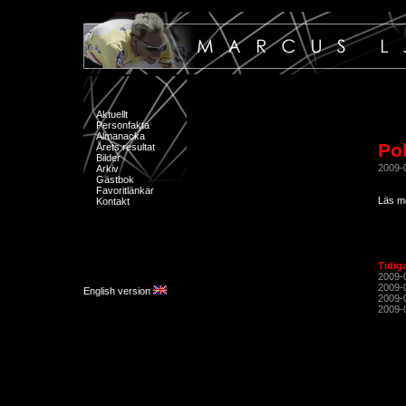
Aktuellt
Personfakta
Almanacka
Po
Årets resultat
Bilder
2009-
Arkiv
Gästbok
Favoritlänkar
Läs m
Kontakt
Tidig
2009-
2009-
English version
2009-
2009-